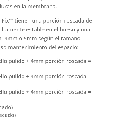
duras en la membrana.
o-Fix™ tienen una porción roscada de
altamente estable en el hueso y una
m, 4mm o 5mm según el tamaño
iso mantenimiento del espacio:
lo pulido + 4mm porción roscada =
lo pulido + 4mm porción roscada =
lo pulido + 4mm porción roscada =
cado)
scado)